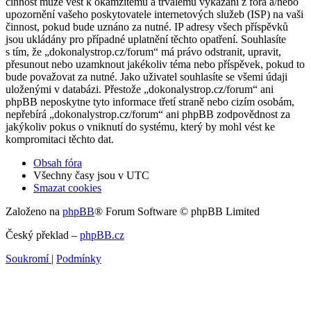
činnost může vést k okamžitému a trvalému vykázání z fóra a/nebo
upozornění vašeho poskytovatele internetových služeb (ISP) na vaši
činnost, pokud bude uznáno za nutné. IP adresy všech příspěvků
jsou ukládány pro případné uplatnění těchto opatření. Souhlasíte
s tím, že „dokonalystrop.cz/forum“ má právo odstranit, upravit,
přesunout nebo uzamknout jakékoliv téma nebo příspěvek, pokud to
bude považovat za nutné. Jako uživatel souhlasíte se všemi údaji
uloženými v databázi. Přestože „dokonalystrop.cz/forum“ ani
phpBB neposkytne tyto informace třetí straně nebo cizím osobám,
nepřebírá „dokonalystrop.cz/forum“ ani phpBB zodpovědnost za
jakýkoliv pokus o vniknutí do systému, který by mohl vést ke
kompromitaci těchto dat.
Obsah fóra
Všechny časy jsou v
UTC
Smazat cookies
Založeno na
phpBB
® Forum Software © phpBB Limited
Český překlad –
phpBB.cz
Soukromí
|
Podmínky