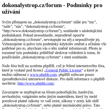
dokonalystrop.cz/forum - Podmínky pro
užívání
Svým přístupem na „dokonalystrop.cz/forum“ (dále jen “my”,
“naše”, “nás”, “dokonalystrop.cz/forum”,
“http://www.dokonalystrop.cz/forum”), souhlasíte s následujícími
podmínkami. Pokud nesouhlasíte, neprodleně opusťte
„dokonalystrop.cz/forum“, nevstupujte na něj a nepoužívejte jej.
Vyhrazujeme si právo tyto podmínky kdykoliv změnit a učiníme vše
potřebné pro to, abychom vás o této změně informovali. Přesto je
rozumné tyto podmínky průběžně sledovat vzhledem k tomu, že
používáním „dokonalystrop.cz/forum“ s nimi souhlasíte.
Naše fóra beží na systému phpBB, což je řešení internetového fóra,
které je vydané pod licencí „
General Public License
“ a které je
možno stáhnout z
www.phpbb.com
. phpBB software pouze
zprostředkovává internetové diskuze. Pro další informace o phpBB
navštivte:
http://www.phpbb.com/
.
Zavazujete se nepřispívat na fórum pohoršujícím, hanlivým,
nevhodným, vulgárním nebo jiným materiálem, který by mohl
porušovat platné zákony ve vaší zemi, zákony v zemi, kde sídlí
„dokonalystrop.cz/forum“, nebo platné mezinárodní právo. Tato