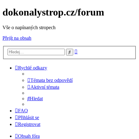
dokonalystrop.cz/forum
Vše o napínaných stropech
Přejít na obsah
Pokročilé
Hledat
hledání
Rychlé odkazy
Témata bez odpovědí
Aktivní témata
Hledat
FAQ
Přihlásit se
Registrovat
Obsah fóra